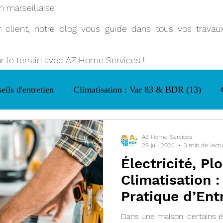
n marseillaise
client, notre blog vous guide dans tous vos travaux 
ur le terrain avec AZ Home Services !
eils d'entretien
Climatisation : Var 83 & BDR (13)
AZ Home Services
29 juil. 2025
3 min de lect
Électricité, Pl
Climatisation :
Pratique d’Ent
Maison Sans S
Dans une maison, certains 