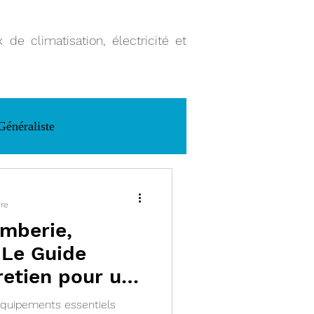
de climatisation, électricité et
Généraliste
ure
omberie,
 Le Guide
retien pour une
oucis Toute
équipements essentiels