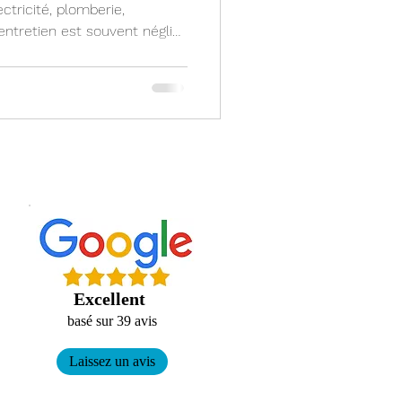
ctricité, plomberie,
 entretien est souvent négligé
urvienne : coupure de
isation qui souffle du
Excellent
basé sur 39 avis
Laissez un avis