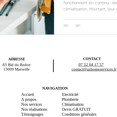
l’Année
fonctionnent en continu : éle
climatisation. Pourtant, leur
jusqu’à ce qu’un problème s
courant, évier bouché, climat
chaud…
CONTACT
ADRESSE
07 52 04 17 57
83 Bld du Redon
13009 Marseille
contact@azhomeservices.fr
NAVIGATION
Accueil
Electricité
A propos
Plomberie
Nos services
Climatisation
Nos réalisations
Devis GRATUIT
Témoignages
Conditions générales