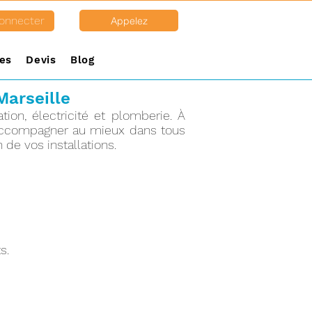
onnecter
Appelez
es
Devis
Blog
Marseille
ion, électricité et plomberie. À
s accompagner au mieux dans tous
n de vos installations.
s.