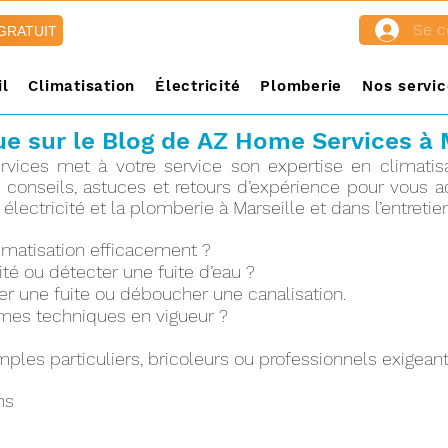
Se c
 GRATUIT
l
Climatisation
Électricité
Plomberie
Nos servic
e sur le Blog de
AZ Home Services à 
ices met à votre service son expertise en climatisat
s conseils, astuces et retours d’expérience pour vou
, électricité et la plomberie à Marseille et dans l’entretie
limatisation efficacement ?
ité ou détecter une fuite d’eau ?
une fuite ou déboucher une canalisation.
mes techniques en vigueur ?
ples particuliers, bricoleurs ou professionnels exigeant
ns