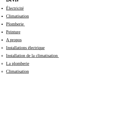
Électricité​​
Climatisation
Plomberie
Peinture
A propos
Installations électrique
Installation de la climatisation
La plomberie
Climatisation
Témoignages
Avis clients
Mentions légales & politique
Mentions légales
RGPD
Conditions générales