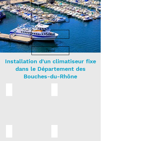
4eme
5eme
6eme
7eme
Installation d'un climatiseur fixe
dans le Département des
Bouches-du-Rhône
MARSEILLE
Aix en Provence
Allauch
Arles