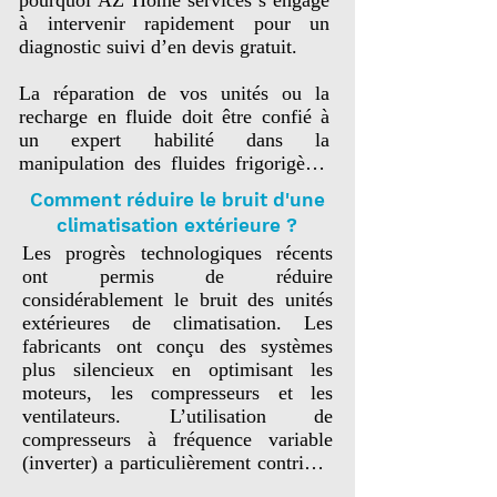
à intervenir rapidement pour un 
diagnostic suivi d’en devis gratuit. 

La réparation de vos unités ou la 
recharge en fluide doit être confié à 
un expert habilité dans la 
manipulation des fluides frigorigène. 
C'est précisément le rechargement ou 
Comment réduire le bruit d'une
le remplacement des fluides qui 
climatisation extérieure ?
devront être réalisé avec soin. Fuite, 
Les progrès technologiques récents 
défaut de pression, panne de 
ont permis de réduire 
compresseur, défaut d'étanchéité, 
considérablement le bruit des unités 
réparation un contrôle et une recharge 
extérieures de climatisation. Les 
s'impose.

fabricants ont conçu des systèmes 
plus silencieux en optimisant les 
Az Home Services est une entreprise 
moteurs, les compresseurs et les 
spécialisée dans le dépannage de 
ventilateurs. L’utilisation de 
climatisation dans les Bouches-du-
compresseurs à fréquence variable 
Rhône, offrant des services rapides, 
(inverter) a particulièrement contribué 
professionnels et adaptés aux besoins 
à cette amélioration, en ajustant la 
de chaque client. Que ce soit pour une 