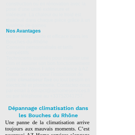
construction ou en rénovation avec la
pose d’une unité extérieure et
intérieure. La chaleur ou le froid est
distribué dans chaque pièce grâce à un
système de gaines
Nos Avantages
Intervention rapide et efficace dans les
Bouches-du-Rhône
Conseils personnalisés et tarifs
compétitifs
Techniciens qualifiés pour installer une
clim et assurer son bon fonctionnement
Contactez-Nous Faites confiance à AZ
Home Services pour l'installation de
votre
climatiseur fixe
ou tout besoin en
électricité et plomberie. Contactez-nous
par email à contact@azhomeservices.fr
ou par téléphone au +33752041757.
Dépannage climatisation dans
les Bouches du Rhône
Une panne de la climatisation arrive 
toujours aux mauvais moments. C’est 
pourquoi AZ Home services s’engage 