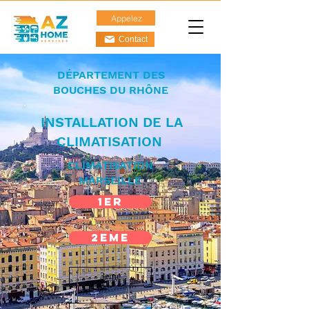
Appelez
Contact
DÉPARTEMENT DES
BOUCHES DU RHÔNE
INSTALLATION DE LA
CLIMATISATION
CLIMATISATION
MARSEILLE
1er
2eme
3eme