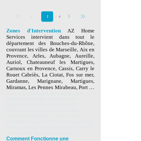
Page
4
1
Zones d'Intervention
AZ Home
Services intervient dans tout le
département des Bouches-du-Rhône,
couvrant les villes de Marseille, Aix en
Provence, Arles, Aubagne, Aureille,
Auriol, Chateauneuf les Martigues,
Carnoux en Provence, Cassis, Carry le
Rouet Cabriès, La Ciotat, Fos sur mer,
Gardanne, Marignane, Martigues,
Miramas, Les Pennes Mirabeau, Port de
bouc, Salon de Provence, Vitrolles et
Avec les avancées technologiques
installer une clim
réversible est
bien d'autres.
devenu une solution prisée. Un
Nos Prestations
Spécialiste en
climatiseur réversible fonctionne
installation et dépannage d'électricité,
comme un système 2 en 1, vous
climatisation et plomberie, AZ Home
permettant de chauffer votre maison en
Services offre un service irréprochable
hiver grâce au mode Pompe à Chaleur
pour l'entretien et le dépannage de vos
(PAC) et de la rafraîchir en été.
installations. Nous vous proposons un
Comment Fonctionne une