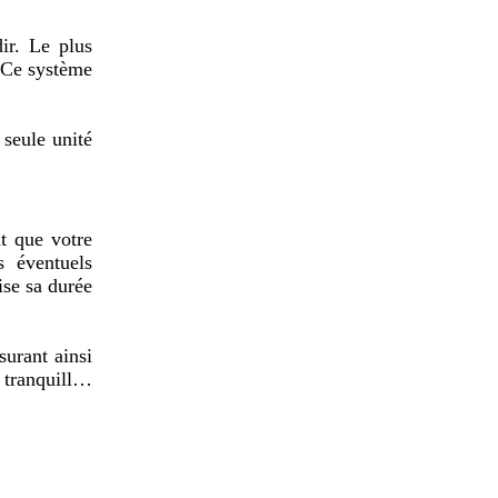
ir. Le plus 
. Ce système 
seule unité 
mettent de 
.

t que votre 
 éventuels 
rvices
se sa durée 
urant ainsi 
anquillité 
tisation de 
Enfin, avec 
e de votre 