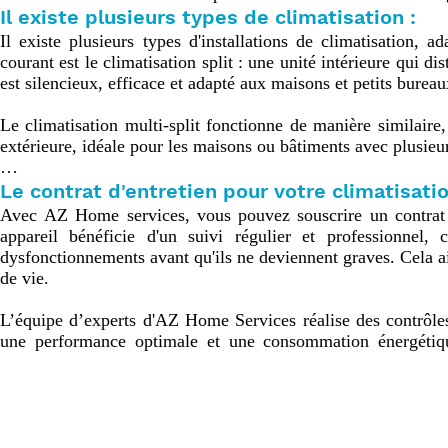
performance optimale de votre appareil. La satisfaction du cli
Il existe plusieurs types de climatisation :
Il existe plusieurs types d'installations de climatisation, a
courant est le climatisation split : une unité intérieure qui di
est silencieux, efficace et adapté aux maisons et petits bureaux
Le climatisation multi-split fonctionne de manière similaire,
extérieure, idéale pour les maisons ou bâtiments avec plusieurs
Enfin, pour les grands bâtiments commerciaux, on trouve l
Le contrat d'entretien pour votre climatisati
gérer plusieurs zones à température variable, offrant une effic
Avec AZ Home services, vous pouvez souscrire un contrat d'e
appareil bénéficie d'un suivi régulier et professionnel,
Le choix dépendra de la configuration des lieux, du budget e
dysfonctionnements avant qu'ils ne deviennent graves. Cela ai
de vie.

L’équipe d’experts d'AZ Home Services réalise des contrôles
une performance optimale et une consommation énergétique 
d’esprit, car vous bénéficiez d'interventions prioritaires en ca
manière régulière, vous prévenez également les risques sanita
un contrat d'entretien, vous contribuez à un fonctionnem
LE CONTRAT
climatisation. En résumé, opter pour AZ Home Services, c’est 
D'ENTRETIEN