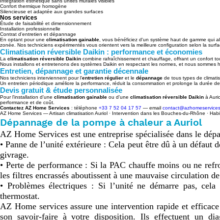
Intégration esthétique sans unités murales visibles
Confort thermique homogène
Silencieuse et adaptée aux grandes surfaces
Nos services
Étude de faisabilité et dimensionnement
Installation professionnelle
Contrat d'entretien et dépannage
En optant pour une
climatisation gainable
, vous bénéficiez d'un système haut de gamme qui all
zonée. Nos techniciens expérimentés vous orientent vers la meilleure configuration selon la surface
Climatisation réversible Daikin : performance et économies
La
climatisation réversible Daikin
combine rafraîchissement et chauffage, offrant un confort tou
Nous installons et entretenons des systèmes Daikin en respectant les normes, et nous sommes hab
Entretien, dépannage et garantie décennale
Nos techniciens interviennent pour l'
entretien régulier
et le
dépannage
de tous types de climatis
Un entretien périodique améliore la performance, réduit la consommation et prolonge la durée de 
Devis gratuit & étude personnalisée
Pour l'installation d'une
climatisation gainable
ou d'une
climatisation réversible Daikin
à Auri
performance et de coût.
Contactez AZ Home Services
: téléphone
+33 7 52 04 17 57
— email
contact@azhomeservices.
AZ Home Services — Artisan climatisation Auriol · Intervention dans les Bouches‑du‑Rhône · Habi
Dépannage de la pompe à chaleur a Auriol
AZ Home Services est une entreprise spécialisée dans le dépan
• Panne de l’unité extérieure : Cela peut être dû à un défaut 
givrage.

• Perte de performance : Si la PAC chauffe moins ou ne refroi
les filtres encrassés aboutissent à une mauvaise circulation de l
• Problèmes électriques : Si l’unité ne démarre pas, cela
thermostat.

AZ Home services assure une intervention rapide et efficace
son savoir-faire à votre disposition. Ils effectuent un di