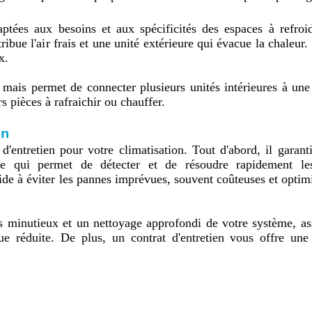
ent est au cœur de nos priorités.
daptées aux besoins et aux spécificités des espaces à refroid
stribue l'air frais et une unité extérieure qui évacue la chaleur
.

 mais permet de connecter plusieurs unités intérieures à une 
 pièces à rafraichir ou chauffer.

es systèmes VRF (Variable Refrigerant Flow) ou VRV qui per
on
acité énergétique et un confort optimal sur de grandes surfaces
ntretien pour votre climatisation. Tout d'abord, il garanti
 ce qui permet de détecter et de résoudre rapidement les
t du confort souhaité. Pour plus d'infos contactez AZ home se
de à éviter les pannes imprévues, souvent coûteuses et optimi
 minutieux et un nettoyage approfondi de votre système, ass
réduite. De plus, un contrat d'entretien vous offre une tr
s de panne et de tarifs préférentiels. En entretenant votre clima
ires, comme la prolifération de bactéries ou de moisissures. 
ent éco-responsable en optimisant l’efficacité énergétiqu
garantir un confort durable et un service de qualité.