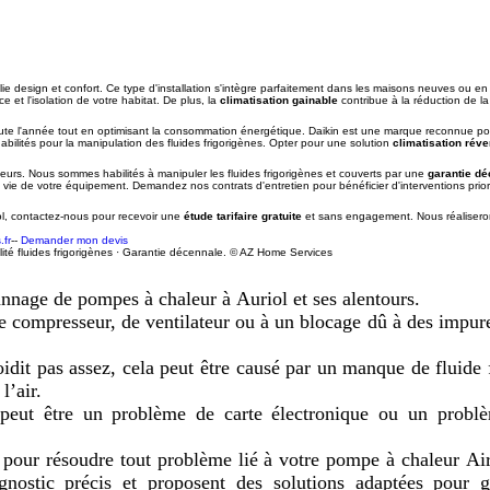
ie design et confort. Ce type d'installation s'intègre parfaitement dans les maisons neuves ou e
 et l'isolation de votre habitat. De plus, la
climatisation gainable
contribue à la réduction de la
te l'année tout en optimisant la consommation énergétique. Daikin est une marque reconnue pour s
ilités pour la manipulation des fluides frigorigènes. Opter pour une solution
climatisation réve
eurs. Nous sommes habilités à manipuler les fluides frigorigènes et couverts par une
garantie d
vie de votre équipement. Demandez nos contrats d'entretien pour bénéficier d'interventions priori
ol, contactez-nous pour recevoir une
étude tarifaire gratuite
et sans engagement. Nous réaliseron
fr
--
Demander mon devis
lité fluides frigorigènes · Garantie décennale. © AZ Home Services
nage de pompes à chaleur à Auriol et ses alentours. 

de compresseur, de ventilateur ou à un blocage dû à des impure
dit pas assez, cela peut être causé par un manque de fluide f
’air.

 peut être un problème de carte électronique ou un problè
 pour résoudre tout problème lié à votre pompe à chaleur Air
agnostic précis et proposent des solutions adaptées pour ga