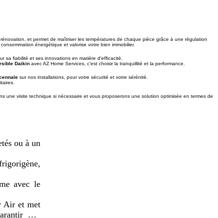
n rénovation, et permet de maîtriser les températures de chaque pièce grâce à une régulation
 consommation énergétique et valorise votre bien immobilier.
a fiabilité et ses innovations en matière d'efficacité.
rsible Daikin
avec AZ Home Services, c'est choisir la tranquillité et la performance.
écennale
sur nos installations, pour votre sécurité et votre sérénité.
taires.
s une visite technique si nécessaire et vous proposerons une solution optimisée en termes de
tés ou à un 
rigorigène, 
me avec le 
 Air et met 
rantir une 