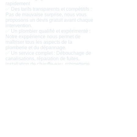
rapidement
✅ Des tarifs transparents et compétitifs :
Pas de mauvaise surprise, nous vous
proposons un devis gratuit avant chaque
intervention.
✅ Un plombier qualifié et expérimenté :
Notre exppérience nous permet de
maîtriser tous les aspects de la
plomberie et du dépannage.
✅ Un service complet : Débouchage de
canalisations, réparation de fuites,
installation de chauffe-eau, robinetterie,
rénovation
✅ Un accompagnement personnalisé :
Nous vous conseillons sur les meilleures
solutions adaptées à votre situation et à
votre budget.
✅ Une garantie sur nos travaux : Toutes
nos interventions sont garanties 1 an,
pièces et main-d’œuvre.
Que ce soit pour un dépannage
plomberie dans le Var (83) ou une
installation, AZ Home Services est votre
partenaire de confiance pour une