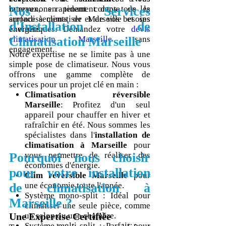
intervenons rapidement dans tous les
bureaux, en tenant compte de la
Nos Services
arrondissements de Marseille et ses
surface à climatiser et de vos besoins
d'Installation de
environs.
énergétiques. Demandez votre
devis
climatisation Marseille
Climatisation Marseille
sans
engagement.
Notre expertise ne se limite pas à une
simple pose de climatiseur. Nous vous
offrons une gamme complète de
services pour un projet clé en main :
Climatisation réversible
Marseille
: Profitez d'un seul
appareil pour chauffer en hiver et
rafraîchir en été. Nous sommes les
spécialistes dans l'
installation de
climatisation à Marseille
pour
Pourquoi nous choisir
vous permettre de réaliser des
économies d'énergie.
pour votre installation
Clim reversible Marseille
pour
de climatisation à
une économie toute l'année.
Système mono-split : Idéal pour
Marseille ?
climatiser une seule pièce, comme
Une Expertise Certifiée
un salon ou une chambre.
Système multi-split : Parfait pour