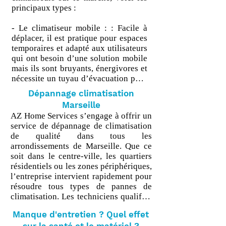
équipe se fera un plaisir de répondre à
principaux types :

toutes vos questions.
- Le climatiseur mobile : : Facile à 
déplacer, il est pratique pour espaces 
temporaires et adapté aux utilisateurs 
qui ont besoin d’une solution mobile 
mais ils sont bruyants, énergivores et 
nécessite un tuyau d’évacuation pour 
l’air chaud.

Dépannage climatisation
Marseille
- Climatisation split (mono, bi-split 
AZ Home Services s’engage à offrir un 
ou multi-split) : Celle-ci est 
service de dépannage de climatisation 
composée d'une unité extérieure et 
de qualité dans tous les 
une ou plusieurs unités intérieures. 
arrondissements de Marseille. Que ce 
Installer dans les maisons et les 
soit dans le centre-ville, les quartiers 
appartements elle permet de 
résidentiels ou les zones périphériques, 
climatiser plusieurs pièces 
l’entreprise intervient rapidement pour 
indépendamment et offre une bonne 
résoudre tous types de pannes de 
efficacité énergétique

climatisation. Les techniciens qualifiés 
d’AZ Home Services sont disponibles 
- La climatisation centrale est 
Manque d'entretien ? Quel effet
pour diagnostiquer et réparer des 
recommandée pour les maisons en 