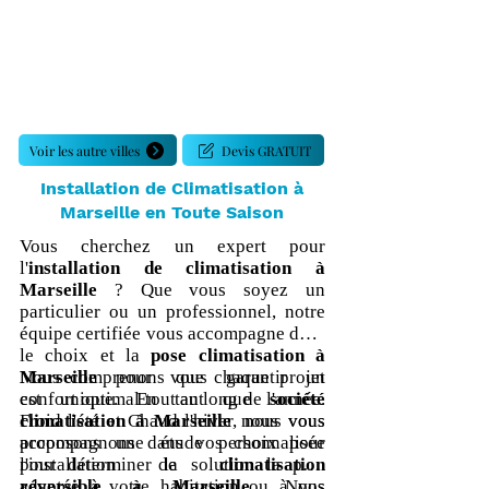
Voir les autre villes
Devis GRATUIT
Installation de Climatisation à
Marseille en Toute Saison
Vous cherchez un expert pour
l'
installation de climatisation à
Marseille
? Que vous soyez un
particulier ou un professionnel, notre
équipe certifiée vous accompagne dans
le choix et la
pose climatisation à
Marseille
Nous comprenons que chaque projet
pour vous garantir un
confort optimal tout au long de l'année.
est unique. En tant que
société
Froid l'été et Chaud l'hiver, nous vous
climatisation à Marseille
nous vous
accompagnons dans vos choix pour
proposons une étude personnalisée
l'installation de
pour déterminer la solution la plus
climatisation
réversible à Marseille
adaptée à votre habitation ou à vos
. Nous