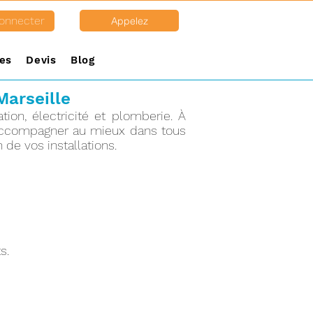
onnecter
Appelez
es
Devis
Blog
Marseille
ion, électricité et plomberie. À
s accompagner au mieux dans tous
n de vos installations.
s.