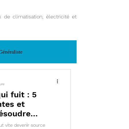
de climatisation, électricité et
Généraliste
ure
i fuit : 5
tes et
ésoudre