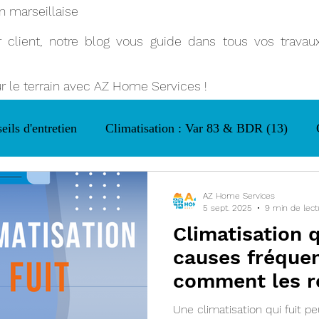
n marseillaise
client, notre blog vous guide dans tous vos travaux 
ur le terrain avec AZ Home Services !
eils d'entretien
Climatisation : Var 83 & BDR (13)
AZ Home Services
5 sept. 2025
9 min de lect
Climatisation qu
causes fréquen
comment les r
efficacement !
Une climatisation qui fuit peut vite devenir source