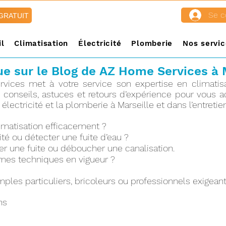
Se c
 GRATUIT
l
Climatisation
Électricité
Plomberie
Nos servic
e sur le Blog de
AZ Home Services à 
ices met à votre service son expertise en climatisat
s conseils, astuces et retours d’expérience pour vou
, électricité et la plomberie à Marseille et dans l’entretie
limatisation efficacement ?
ité ou détecter une fuite d’eau ?
une fuite ou déboucher une canalisation.
mes techniques en vigueur ?
ples particuliers, bricoleurs ou professionnels exigeant
ns