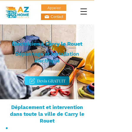
Appelez
Contact
Électricien à Carry le Rouet
Dépannage et Installation
électrique
Devis GRATUIT
Déplacement et intervention
dans toute la ville de Carry le
Rouet