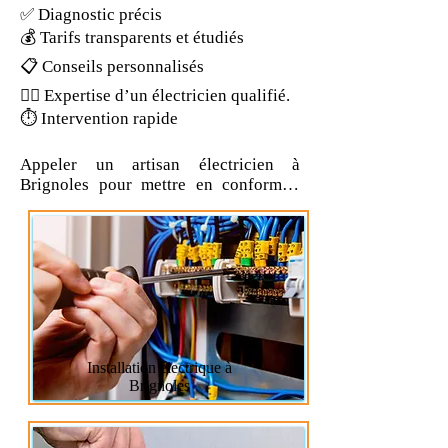
✅ Diagnostic précis 

💰 Tarifs transparents et étudiés

📋 Conseils personnalisés 

👷‍♂️ Expertise d’un électricien qualifié.

⏱ Intervention rapide 

Appeler un artisan électricien à 
Brignoles pour mettre en conformité 
votre installation avant de réaliser vos 
travaux de rénovation. AZ Home 
services est une entreprise spécialisée 
dans le dépannage et l’installation en 
électricité générale. Vous souhaitez 
effectuer des travaux de mise aux 
normes électrique, demandez votre 
devis, pour la mise en conformité 
électrique de votre installation à 
Installation électrique à
Brignoles. 

Brignoles
AZ Home services, votre artisan 
électricien à Brignoles, intervient pour 
le remplacement d'un radiateur, d'un 