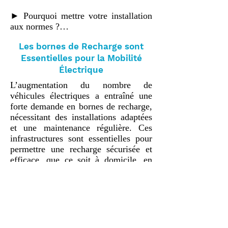
► Pourquoi mettre votre installation 
aux normes ?

La mise en conformité électrique vise 
Les bornes de Recharge sont
à vérifier et adapter une installation 
Essentielles pour la Mobilité
existante pour qu’elle respecte cette 
réglementation. Cela inclut :

Électrique
✔ Mise à la terre : Protection 
L’augmentation du nombre de 
essentielle contre les risques 
véhicules électriques a entraîné une 
d’électrisation.

forte demande en bornes de recharge, 
✔ Dispositifs différentiels : Coupent 
nécessitant des installations adaptées 
instantanément le courant en cas de 
et une maintenance régulière. Ces 
fuite électrique.

infrastructures sont essentielles pour 
✔ Circuits spécialisés : Séparation 
permettre une recharge sécurisée et 
des prises, éclairages et équipements 
efficace, que ce soit à domicile, en 
puissants pour éviter toute surcharge.

entreprise ou sur l’espace public.

✔ Section des câbles adaptée : 
Sécurisation et optimisation des 
► Installation d’une Borne : Les 
performances électriques.

Critères à Prendre en Compte

La mise en place d’une borne de 
► Les risques d’une installation non 
recharge dépend de plusieurs 