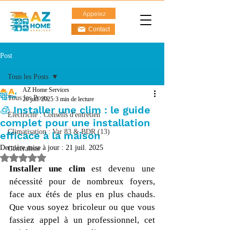
Appelez
Contact
Post
Tous les Posts
AZ Home Services
Tous les Posts
20 juil. 2025
3 min de lecture
🧊 Installer une clim : le guide
Electricite : Conseils d'entretien
complet pour une installation
Climatisation : Var 83 & BDR (13)
efficace à la maison
Dernière mise à jour :
21 juil. 2025
Généraliste
Noté NaN étoiles sur 5.
Installer une clim
 est devenu une 
nécessité pour de nombreux foyers, 
face aux étés de plus en plus chauds. 
Que vous soyez bricoleur ou que vous 
fassiez appel à un professionnel, cet 